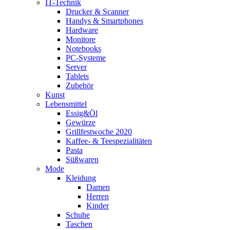
IT-Technik
Drucker & Scanner
Handys & Smartphones
Hardware
Monitore
Notebooks
PC-Systeme
Server
Tablets
Zubehör
Kunst
Lebensmittel
Essig&Öl
Gewürze
Grillfestwoche 2020
Kaffee- & Teespezialitäten
Pasta
Süßwaren
Mode
Kleidung
Damen
Herren
Kinder
Schuhe
Taschen