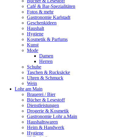
Bücher & Lesestoff
Café & Bar-Spezialitäten
Fotos & mehr
Gastronomie Karlstadt
Geschenkideen
Haushalt
Hygiene
Kosmetik & Parfums
Kunst
Mode
Damen
Herren
Schuhe
Taschen & Rucksäcke
Uhren & Schmuck
Wein
Lohr am Main
Brauerei / Bier
Bücher & Lesestoff
Dienstleistungen
Drogerie & Kosmetik
Gastronomie Lohr a.Main
Haushaltswaren
Heim & Handwerk
Hygiene