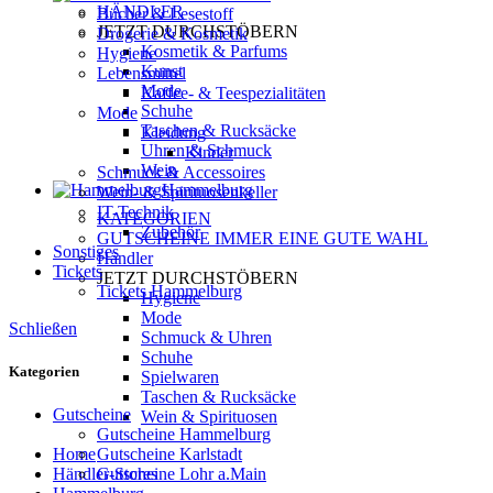
HÄNDLER
Bücher & Lesestoff
JETZT
DURCHSTÖBERN
Drogerie & Kosmetik
Kosmetik & Parfums
Hygiene
Kunst
Lebensmittel
Mode
Kaffee- & Teespezialitäten
Schuhe
Mode
Taschen & Rucksäcke
Kleidung
Uhren & Schmuck
Kinder
Wein
Schmuck & Accessoires
Hammelburg
Wein- & Spirituosenkeller
IT-Technik
KATEGORIEN
Zubehör
GUTSCHEINE
IMMER EINE GUTE WAHL
Sonstiges
Händler
Tickets
JETZT
DURCHSTÖBERN
Tickets Hammelburg
Hygiene
Mode
Schließen
Schmuck & Uhren
Schuhe
Kategorien
Spielwaren
Taschen & Rucksäcke
Gutscheine
Wein & Spirituosen
Gutscheine Hammelburg
Home
Gutscheine Karlstadt
Händler-Stores
Gutscheine Lohr a.Main