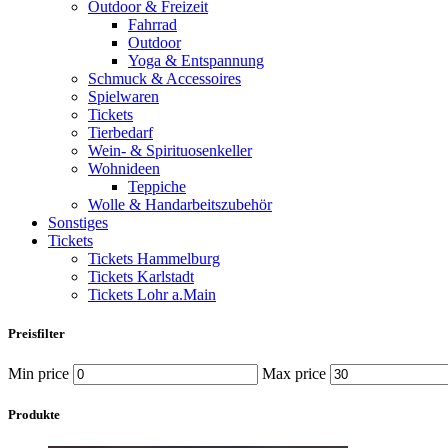
Outdoor & Freizeit
Fahrrad
Outdoor
Yoga & Entspannung
Schmuck & Accessoires
Spielwaren
Tickets
Tierbedarf
Wein- & Spirituosenkeller
Wohnideen
Teppiche
Wolle & Handarbeitszubehör
Sonstiges
Tickets
Tickets Hammelburg
Tickets Karlstadt
Tickets Lohr a.Main
Preisfilter
Min price
Max price
Produkte