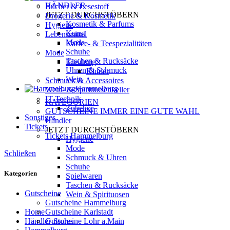
HÄNDLER
Bücher & Lesestoff
JETZT
DURCHSTÖBERN
Drogerie & Kosmetik
Kosmetik & Parfums
Hygiene
Kunst
Lebensmittel
Mode
Kaffee- & Teespezialitäten
Schuhe
Mode
Taschen & Rucksäcke
Kleidung
Uhren & Schmuck
Kinder
Wein
Schmuck & Accessoires
Hammelburg
Wein- & Spirituosenkeller
IT-Technik
KATEGORIEN
Zubehör
GUTSCHEINE
IMMER EINE GUTE WAHL
Sonstiges
Händler
Tickets
JETZT
DURCHSTÖBERN
Tickets Hammelburg
Hygiene
Mode
Schließen
Schmuck & Uhren
Schuhe
Kategorien
Spielwaren
Taschen & Rucksäcke
Gutscheine
Wein & Spirituosen
Gutscheine Hammelburg
Home
Gutscheine Karlstadt
Händler-Stores
Gutscheine Lohr a.Main