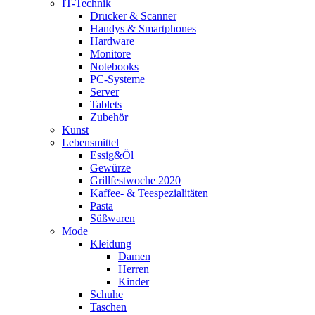
IT-Technik
Drucker & Scanner
Handys & Smartphones
Hardware
Monitore
Notebooks
PC-Systeme
Server
Tablets
Zubehör
Kunst
Lebensmittel
Essig&Öl
Gewürze
Grillfestwoche 2020
Kaffee- & Teespezialitäten
Pasta
Süßwaren
Mode
Kleidung
Damen
Herren
Kinder
Schuhe
Taschen