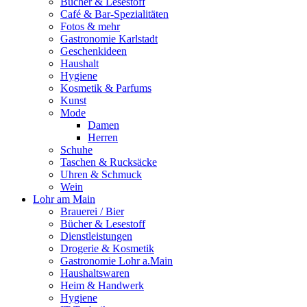
Bücher & Lesestoff
Café & Bar-Spezialitäten
Fotos & mehr
Gastronomie Karlstadt
Geschenkideen
Haushalt
Hygiene
Kosmetik & Parfums
Kunst
Mode
Damen
Herren
Schuhe
Taschen & Rucksäcke
Uhren & Schmuck
Wein
Lohr am Main
Brauerei / Bier
Bücher & Lesestoff
Dienstleistungen
Drogerie & Kosmetik
Gastronomie Lohr a.Main
Haushaltswaren
Heim & Handwerk
Hygiene