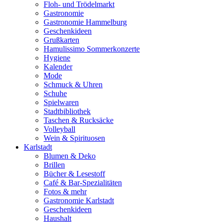
Floh- und Trödelmarkt
Gastronomie
Gastronomie Hammelburg
Geschenkideen
Grußkarten
Hamulissimo Sommerkonzerte
Hygiene
Kalender
Mode
Schmuck & Uhren
Schuhe
Spielwaren
Stadtbibliothek
Taschen & Rucksäcke
Volleyball
Wein & Spirituosen
Karlstadt
Blumen & Deko
Brillen
Bücher & Lesestoff
Café & Bar-Spezialitäten
Fotos & mehr
Gastronomie Karlstadt
Geschenkideen
Haushalt