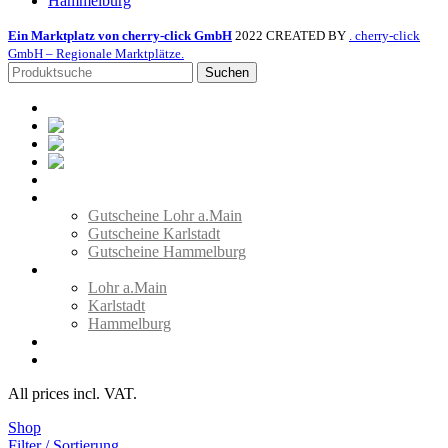
Hammelburg
Ein Marktplatz von cherry-click GmbH
2022 CREATED BY
. cherry-click
GmbH – Regionale Marktplätze.
Suchen
Home
Lohr am Main
Karlstadt
Hammelburg
Volleyball
Gutscheine
Gutscheine Lohr a.Main
Gutscheine Karlstadt
Gutscheine Hammelburg
Händler-Stores
Lohr a.Main
Karlstadt
Hammelburg
Wunschzettel
Login / Registrierung
All prices incl. VAT.
Shop
Filter / Sortierung