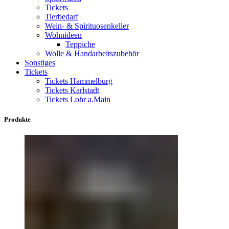
Tickets
Tierbedarf
Wein- & Spirituosenkeller
Wohnideen
Teppiche
Wolle & Handarbeitszubehör
Sonstiges
Tickets
Tickets Hammelburg
Tickets Karlstadt
Tickets Lohr a.Main
Produkte