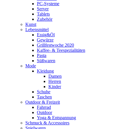
PC-Systeme
Server
Tablets
Zubehör
Kunst
Lebensmittel
Essig&Öl
Gewürze
Grillfestwoche 2020
Kaffee- & Teespezialitäten
Pasta
Süßwaren
Mode
Kleidung
Damen
Herren
Kinder
Schuhe
Taschen
Outdoor & Freizeit
Fahrrad
Outdoor
Yoga & Entspannung
Schmuck & Accessoires
Spielwaren